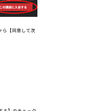
から【同意して次
する】のチェック