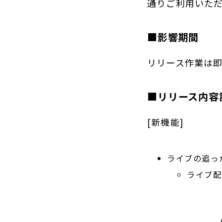
通りご利用いた
■影響期間
リリース作業は
■リリース内容
[新機能]
ライブの追っ
ライブ配